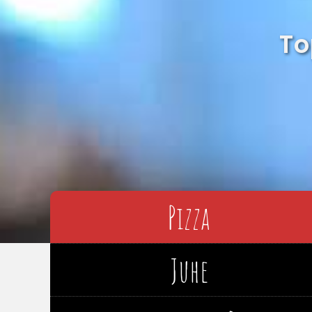
To
Pizza
Juhe