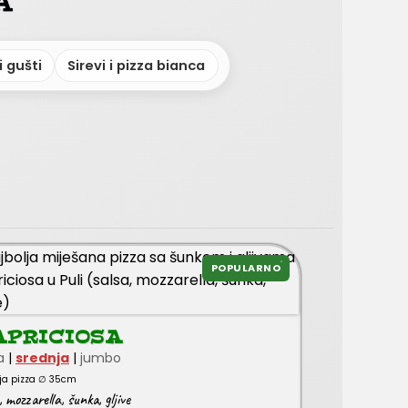
 gušti
Sirevi i pizza bianca
POPULARNO
APRICIOSA
a
|
srednja
|
jumbo
ja pizza ∅ 35cm
,
mozzarella
,
šunka
,
gljive