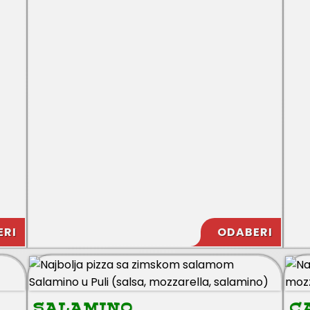
ERI
ODABERI
SALAMINO
C