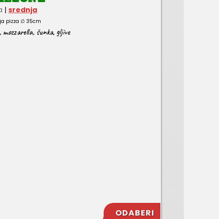
a
|
srednja
ja pizza ∅ 35cm
,
mozzarella
,
šunka
,
gljive
ODABERI