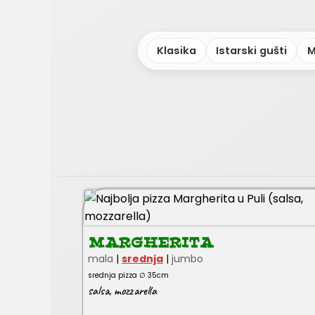
Klasika
Istarski gušti
M
MARGHERITA
mala
|
srednja
|
jumbo
srednja pizza ∅ 35cm
salsa
,
mozzarella