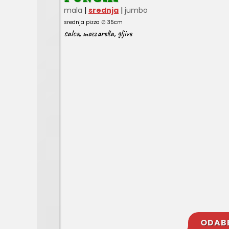
mala
|
srednja
|
jumbo
srednja pizza ∅ 35cm
salsa
,
mozzarella
,
gljive
ODAB