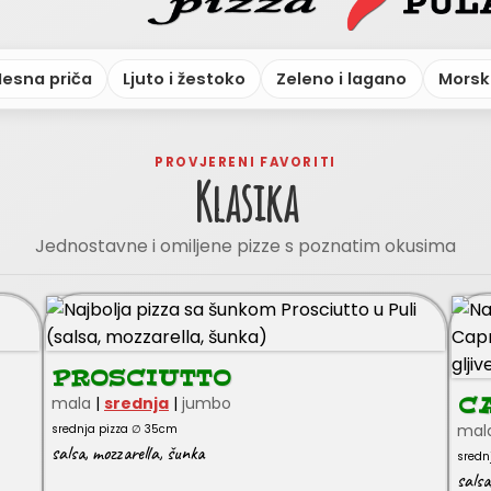
esna priča
Ljuto i žestoko
Zeleno i lagano
Morski
PROVJERENI FAVORITI
Klasika
Jednostavne i omiljene pizze s poznatim okusima
PROSCIUTTO
mala
|
srednja
|
jumbo
C
mal
srednja pizza ∅ 35cm
salsa
,
mozzarella
,
šunka
sredn
salsa