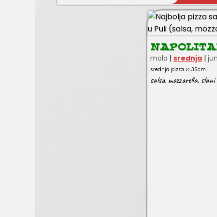
NAPOLIT
mala
|
srednja
|
ju
srednja pizza ∅ 35cm
salsa
,
mozzarella
,
slani