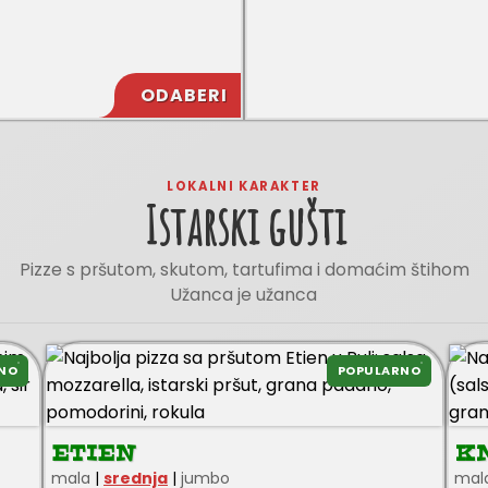
ODABERI
LOKALNI KARAKTER
Istarski gušti
Pizze s pršutom, skutom, tartufima i domaćim štihom
Užanca je užanca
NO
POPULARNO
ETIEN
K
mala
|
srednja
|
jumbo
mal