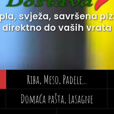
pla, svježa, savršena piz
direktno do vaših vrata
Riba, Meso, Padele...
Domaća pašta, Lasagne