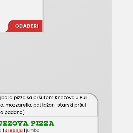
ODABERI
NEZOVA PIZZA
a
|
srednja
|
jumbo