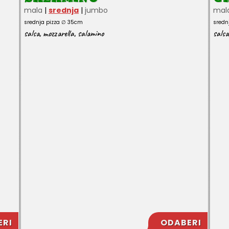
mala
|
srednja
|
jumbo
mal
srednja pizza ∅ 35cm
sredn
salsa
,
mozzarella
,
salamino
salsa
ERI
ODABERI