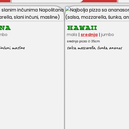
ANA
HAWAII
mbo
mala
|
srednja
|
jumbo
srednja pizza ∅ 35cm
 inčuni
,
masline
salsa
,
mozzarella
,
šunka
,
ananas